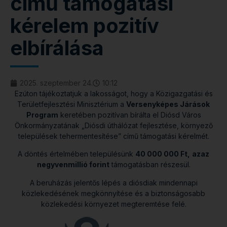
című támogatási
kérelem pozitív
elbírálása
2025. szeptember 24.
10:12
Ezúton tájékoztatjuk a lakosságot, hogy a Közigazgatási és
Területfejlesztési Minisztérium a
Versenyképes Járások
Program
keretében pozitívan bírálta el Diósd Város
Önkormányzatának „Diósdi úthálózat fejlesztése, környező
települések tehermentesítése” című támogatási kérelmét.
A döntés értelmében településünk
40 000 000 Ft,
azaz
negyvenmillió forint
támogatásban részesül.
A beruházás jelentős lépés a diósdiak mindennapi
közlekedésének megkönnyítése és a biztonságosabb
közlekedési környezet megteremtése felé.