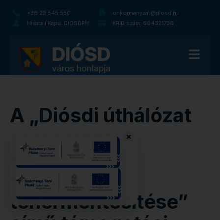
+36 23 545 550
onkormanyzat@diosd.hu
Hivatali Kapu: DIOSDPH
KRID szám: 604321736
A „Diósdi úthálózat
fejlesztése,
×
környező
települések
tehermentesítése”