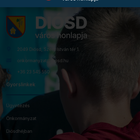
2049 Diósd, Szent István tér 1.
onkormanyzat@diosd.hu
+36 23 545 550
Gyorslinkek
Ügyintézés
Önkormányzat
Diósdhéjban