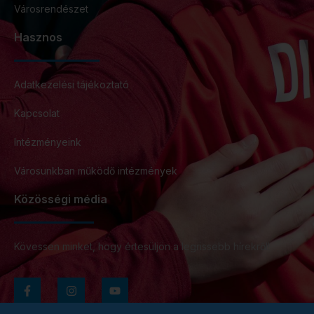
Városrendészet
Hasznos
Adatkezelési tájékoztató
Kapcsolat
Intézményeink
Városunkban működő intézmények
Közösségi média
Kövessen minket, hogy értesüljön a legrissebb hírekről!