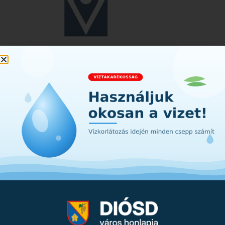
Kérdése van?
Vegye fel velünk a kapcsolatot!
+36 23 545 550
onkormanyzat@diosd.hu