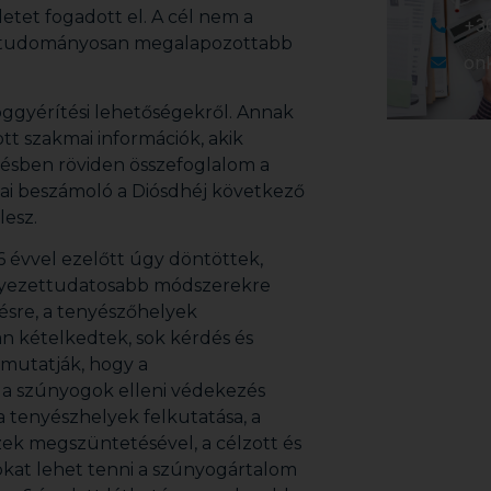
etet fogadott el. A cél nem a
+3
 tudományosan megalapozottabb
on
oggyérítési lehetőségekről. Annak
tt szakmai információk, akik
ésben röviden összefoglalom a
mai beszámoló a Diósdhéj következő
lesz.
 évvel ezelőtt úgy döntöttek,
rnyezettudatosabb módszerekre
tésre, a tenyészőhelyek
an kételkedtek, sok kérdés és
 mutatják, hogy a
a szúnyogok elleni védekezés
 tenyészhelyek felkutatása, a
zek megszüntetésével, a célzott és
sokat lehet tenni a szúnyogártalom