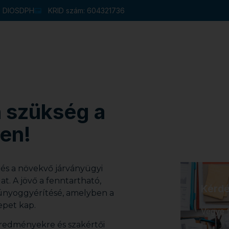
u: DIOSDPH
KRID szám: 604321736
Hivatal
Intézmények
Pályázatok
ések
Választás 2026
Galériák
n szükség a
en!
 és a növekvő járványügyi
. A jövő a fenntartható,
Kérdé
nyoggyérítésé, amelyben a
epet kap.
Vegye f
 eredményekre és szakértői