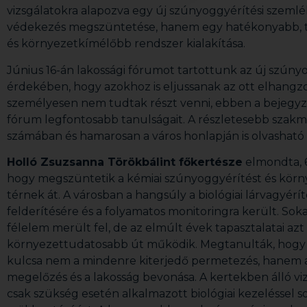
vizsgálatokra alapozva egy új szúnyoggyérítési szemlél
védekezés megszüntetése, hanem egy hatékonyabb,
és környezetkímélőbb rendszer kialakítása.
Június 16-án lakossági fórumot tartottunk az új szúny
érdekében, hogy azokhoz is eljussanak az ott elhangzo
személyesen nem tudtak részt venni, ebben a bejegyz
fórum legfontosabb tanulságait. A részletesebb szak
számában és hamarosan a város honlapján is olvasható 
Holló Zsuzsanna Törökbálint főkertésze
elmondta, 6
hogy megszüntetik a kémiai szúnyoggyérítést és kö
térnek át. A városban a hangsúly a biológiai lárvagyérí
felderítésére és a folyamatos monitoringra került. Sok
félelem merült fel, de az elmúlt évek tapasztalatai azt
környezettudatosabb út működik. Megtanulták, hogy 
kulcsa nem a mindenre kiterjedő permetezés, hanem a
megelőzés és a lakosság bevonása. A kertekben álló vi
csak szükség esetén alkalmazott biológiai kezeléssel 