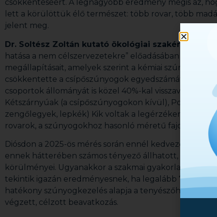
csökkentéséért. A legnagyobb eredmény mégis az, hog
lett a körülöttük élő természet: több rovar, több madá
jelent meg.
Dr. Soltész Zoltán kutató ökológiai szakértő (HUN
hatása a nem célszervezetekre” előadásában ismertett
megállapításait, amelyek szerint a kémiai szúnyoggyér
csökkentette a csípőszúnyogok egyedszámát, ugyanak
csoportok állományát is közel 40%-kal visszavetette. É
Kétszárnyúak (a csípőszúnyogokon kívül), Poloskák, 
zengőlegyek, lepkék) Kik voltak a legérzékenyebbek? 
rovarok, a szúnyogokhoz hasonló méretű fajok és a be
Diósdon a 2025-ös mérés során ennél kedvezőtlenebb 
ennek hátterében számos tényező állhatott, például az 
körülményei. Ugyanakkor a szakmai gyakorlatban a sz
tekintik igazán eredményesnek, ha legalább 70–80%-o
hatékony szúnyogkezelés alapja a tenyészőhelyek fel
végzett, célzott beavatkozás.