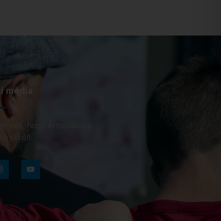
i média
inket, hogy értesüljön a
hírekről!