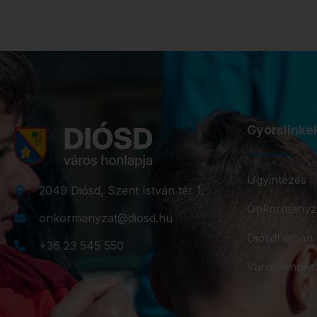
Gyorslinke
Ügyintézés
2049 Diósd, Szent István tér 1.
Önkormányz
onkormanyzat@diosd.hu
Diósdhéjban
+36 23 545 550
Városrendés