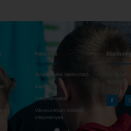
k
Hasznos
Közösség
Adatkezelési tájékoztató
Kövessen m
legrissebb 
at
Kapcsolat
Intézményeink
zet
Városunkban működő
intézmények