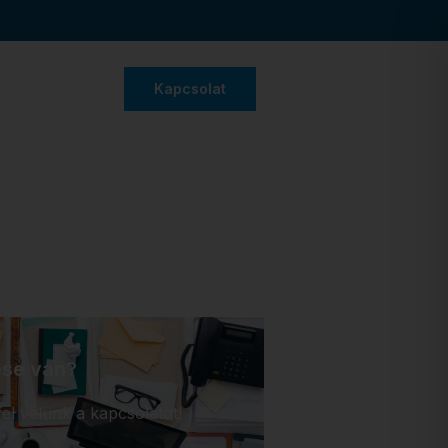
Kapcsolat
se van?
el velünk a kapcsolatot!