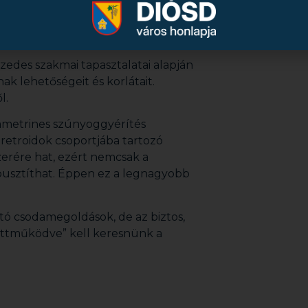
 Országos Szövetségének
rán kiemelt figyelmet kell fordítani
gban történő zöldfelület-kezelésre.
izedes szakmai tapasztalatai alapján
ak lehetőségeit és korlátait.
l.
ltametrines szúnyoggyérítés
iretroidok csoportjába tartozó
zerére hat, ezért nemcsak a
pusztíthat. Éppen ez a legnagyobb
ó csodamegoldások, de az biztos,
yüttműködve” kell keresnünk a