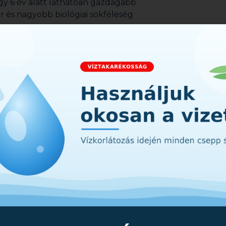
y 6 év alatt láthatóan gazdagabb
r és nagyobb biológiai sokféleség
-REN)
„Csípőszúnyoggyérítés
e a kutatás legfontosabb
ítés átlagosan körülbelül 45%-kal
kor a nem célzott ízeltlábú
rintett rovarcsoportok:
Lepkék, Bogarak, Beporzók (méhek,
:Kis és közepes méretű repülő
porzó rovarok.
arányokat tapasztaltak, azonban
adott időszak időjárási
únyoggyérítést általában akkor
s egyedszám-csökkenést ér el. A
kutatása és a megfelelő időben