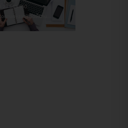
6 23 545 550
kormanyzat@diosd.hu