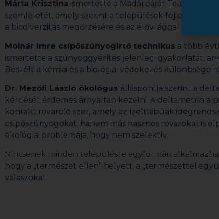
Márta Krisztina
ismertette a Madárbarát Települések
szemléletét, amely szerint a települések fejlesztése so
a biodiverzitás megőrzésére és az élővilággal összhan
Molnár Imre csípőszúnyogirtó technikus
a több évt
ismertette a szúnyoggyérítés jelenlegi gyakorlatát, ann
Beszélt a kémiai és a biológiai védekezés különbségeirő
Dr. Mezőfi László ökológus
álláspontja szerint a de
kérdését érdemes árnyaltan kezelni. A deltametrin a p
kontakt rovarölő szer, amely az ízeltlábúak idegrends
csípőszúnyogokat, hanem más hasznos rovarokat is el
ökológiai problémája, hogy nem szelektív.
Nincsenek minden településre egyformán alkalmazhat
hogy a „természet ellen” helyett, a „természettel eg
válaszokat.