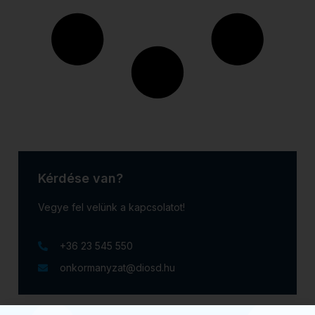
Kérdése van?
Vegye fel velünk a kapcsolatot!
+36 23 545 550
onkormanyzat@diosd.hu