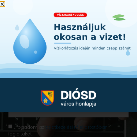
Iratkozzon fel hírlevelünkre!
Értesüljön első kézből a városunkat érintő
hírekről, információkról. A lényeg Diósdról -
egyenesen a postafiókjába!
Elfogadom az
adatkezelési tájékoztatóban
foglaltakat.