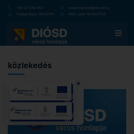
+36 23 545 550
onkormanyzat@diosd.hu
Hivatali Kapu: DIOSDPH
KRID szám: 604321736
közlekedés
×