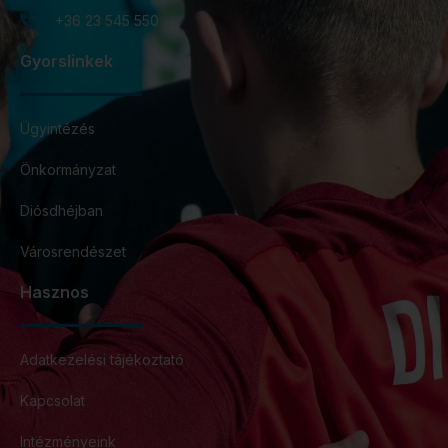
+36 23 545 550
Gyorslinkek
Ügyintézés
Önkormányzat
Diósdhéjban
Városrendészet
Hasznos
Adatkezelési tájékoztató
Kapcsolat
Intézményeink