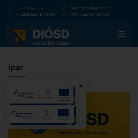
+36 23 545 550
onkormanyzat@diosd.hu
Hivatali Kapu: DIOSDPH
KRID szám: 604321736
ipar
×