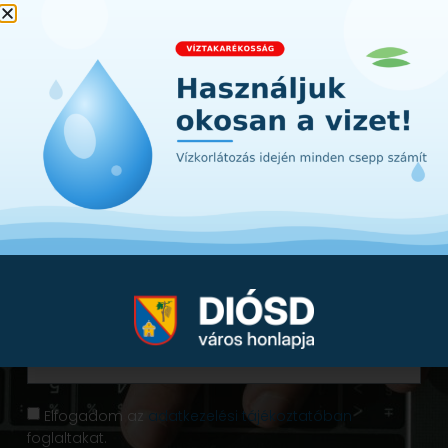
Iratkozzon fel hírlevelünkre!
Értesüljön első kézből a városunkat érintő
hírekről, információkról. A lényeg Diósdról -
egyenesen a postafiókjába!
Elfogadom az
adatkezelési tájékoztatóban
foglaltakat.