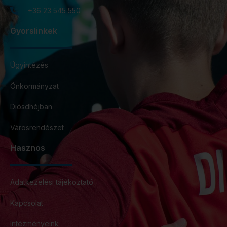
+36 23 545 550
Gyorslinkek
Ügyintézés
Önkormányzat
Diósdhéjban
Városrendészet
Hasznos
Adatkezelési tájékoztató
Kapcsolat
Intézményeink