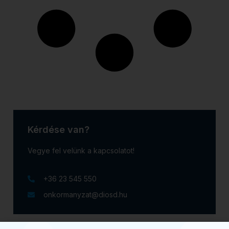
Kérdése van?
Vegye fel velünk a kapcsolatot!
+36 23 545 550
onkormanyzat@diosd.hu