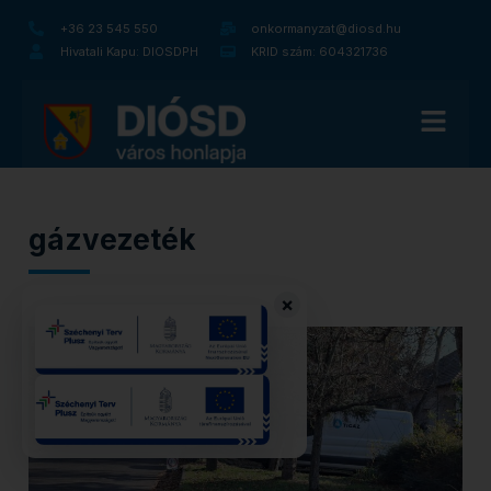
+36 23 545 550
onkormanyzat@diosd.hu
Hivatali Kapu: DIOSDPH
KRID szám: 604321736
gázvezeték
×