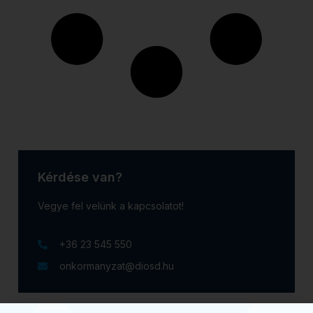
Kérdése van?
Vegye fel velünk a kapcsolatot!
+36 23 545 550
onkormanyzat@diosd.hu