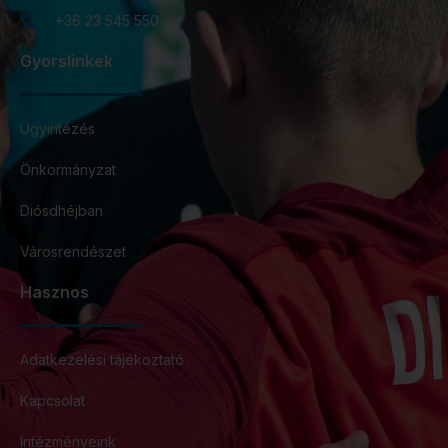
+36 23 545 550
Gyorslinkek
Ügyintézés
Önkormányzat
Diósdhéjban
Városrendészet
Hasznos
Adatkezelési tájékoztató
Kapcsolat
Intézményeink