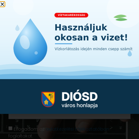
Iratkozzon fel hírlevelünkre!
Értesüljön első kézből a városunkat érintő
hírekről, információkról. A lényeg Diósdról -
egyenesen a postafiókjába!
Elfogadom az
adatkezelési tájékoztatóban
foglaltakat.