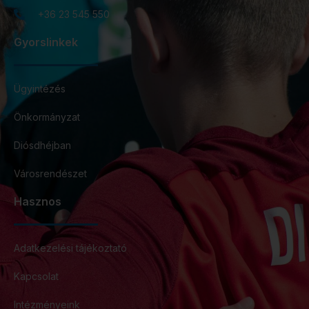
+36 23 545 550
Gyorslinkek
Ügyintézés
Önkormányzat
Diósdhéjban
Városrendészet
Hasznos
Adatkezelési tájékoztató
Kapcsolat
Intézményeink