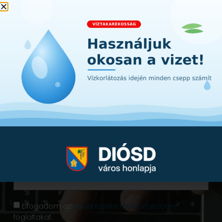
Iratkozzon fel hírlevelünkre!
Értesüljön első kézből a városunkat érintő
hírekről, információkról. A lényeg Diósdról -
egyenesen a postafiókjába!
Elfogadom az
adatkezelési tájékoztatóban
foglaltakat.