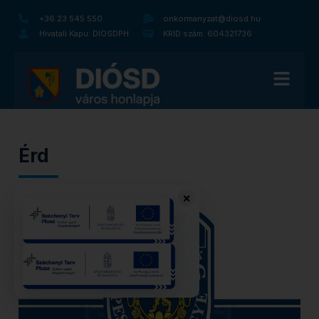
+36 23 545 550
onkormanyzat@diosd.hu
Hivatali Kapu: DIOSDPH
KRID szám: 604321736
Érd
×