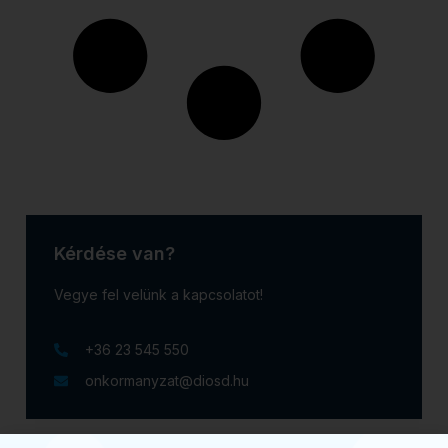
Kérdése van?
Vegye fel velünk a kapcsolatot!
+36 23 545 550
onkormanyzat@diosd.hu