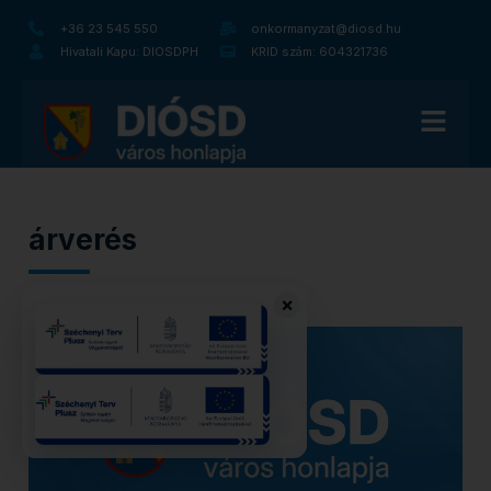
+36 23 545 550
onkormanyzat@diosd.hu
Hivatali Kapu: DIOSDPH
KRID szám: 604321736
árverés
×