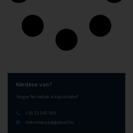
Kérdése van?
Vegye fel velünk a kapcsolatot!
+36 23 545 550
onkormanyzat@diosd.hu