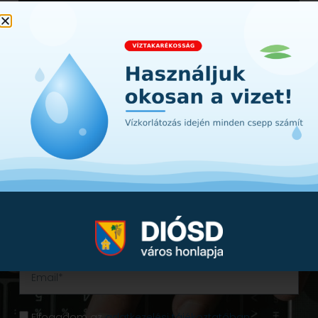
Iratkozzon fel hírlevelünkre!
Értesüljön első kézből a városunkat érintő
hírekről, információkról. A lényeg Diósdról -
egyenesen a postafiókjába!
Elfogadom az
adatkezelési tájékoztatóban