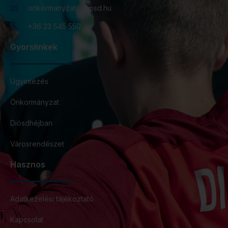
onkormanyzat@diosd.hu
+36 23 545 550
Gyorslinkek
Ügyintézés
Önkormányzat
Diósdhéjban
Városrendészet
Hasznos
Adatkezelési tájékoztató
Kapcsolat