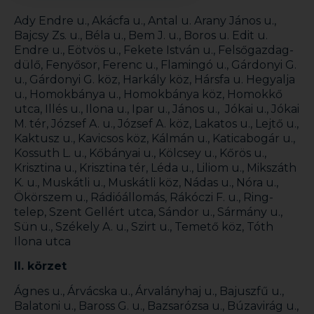
Ady Endre u., Akácfa u., Antal u. Arany János u.,
Bajcsy Zs. u., Béla u., Bem J. u., Boros u. Edit u.
Endre u., Eötvös u., Fekete István u., Felsőgazdag-
dülő, Fenyősor, Ferenc u., Flamingó u., Gárdonyi G.
u., Gárdonyi G. köz, Harkály köz, Hársfa u. Hegyalja
u., Homokbánya u., Homokbánya köz, Homokkő
utca, Illés u., Ilona u., Ipar u., János u., Jókai u., Jókai
M. tér, József A. u., József A. köz, Lakatos u., Lejtő u.,
Kaktusz u., Kavicsos köz, Kálmán u., Katicabogár u.,
Kossuth L. u., Kőbányai u., Kölcsey u., Kőrös u.,
Krisztina u., Krisztina tér, Léda u., Liliom u., Mikszáth
K. u., Muskátli u., Muskátli köz, Nádas u., Nóra u.,
Ökörszem u., Rádióállomás, Rákóczi F. u., Ring-
telep, Szent Gellért utca, Sándor u., Sármány u.,
Sün u., Székely A. u., Szirt u., Temető köz, Tóth
Ilona utca
II. körzet
Ágnes u., Árvácska u., Árvalányhaj u., Bajuszfű u.,
Balatoni u., Baross G. u., Bazsarózsa u., Búzavirág u.,