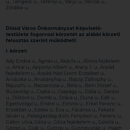
u., Tengelic u., Tétényi u., Varjú u., Vércse u.,
Zöldike u.
Diósd Város Önkormányzat Képviselő-
testülete fogorvosi körzetét az alábbi körzeti
felosztás szerint működteti:
I. körzet:
Ady Endre u., Ágnes u., Akácfa u., Álmos fejdelem
u., Antal u., Apponyi Albert u., Arany J. u., Árpád
fejedelem u., Árpád-házi Szent Erzsébet u.,
Árvácska u., Árvalányhaj u., Bajcsy Zsilinszky u.,
Bajuszfű u., Bazsarózsa u., Béla u., Bem József u.,
Búzavirág u., Csaba u., Csapágy u., Dália u., Darázs
u., Diótörő u., Domb u., Dráva u., Duna u., Edit u.,
Égettvölgyi u., Endre u., Eötvös u., Erkel Ferenc u.,
Erzsébet u., Estike u., Éva u., Fácános u., Fekete
István u., Felsőgazdag dűlő, Fenyősor u., Ferenc u.,
Gábor utca, Géza u., Géza fejedelem u., Gizella u.,
Görgő u., Gyár u., György u., Gyöngyvirág u., Haám