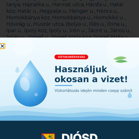
tanya, Hajnalka u., Harmat utca, Hársfa u., Határ
köz, Határ u., Hegyalja u., Henger u., Hérics u.,
Homokbánya köz, Homokbánya u., Homokkő u. ,
Hóvirág u., Huszár utca, Ibolya u., Illés u., Ilona u.,
Ipar u., Ipoly köz, Ipoly u., Irén u., Jácint u., János u.,
Jolán u., József u., József Attila köz, József Attila u.,
Kaktusz u., Kálmán u., Karolina u., Katicabogár köz,
Katicabogár u., Katinka u., Klára u., Kocsis u., Kodály
Zoltán u., Kossuth Lajos út, Kőbányai u., Kölcsey u.,
Kökörcsin u., Körös u., Krisztina tér, Krisztina u.,
Lajos u., Lakatos u., Ligetszépe út, Léda u., Lejtő u.,
Liget köz, Liget u., Liliom u., Lovas u., Lúd u.,
Margaréta u., Marianna u., Markos Ferenc u., Maros
u., Meggyes u. (Törökbálinti határút), Mókus u.,
Muskátli köz, Muskátli u., Naphegy u., Nárcisz u.,
Nefelejcs u., Nóra u., Orgona u., Őszirózsa u., Őzike
u., Pacsirta u., Panoráma út, Patak köz, Patak u.,
Pálma u., Petőfi Sándor u., Pillangó utca, Pincesor,
Pipacs u., Rába u., Rádióállomás, Radnóti Miklós u.,
Rákóczi u., Rézsű u., Ring telep, Róbert u., Ságvári
Endre u., Sajó u., Sándor u., Sárgarigó u., Sövény út,