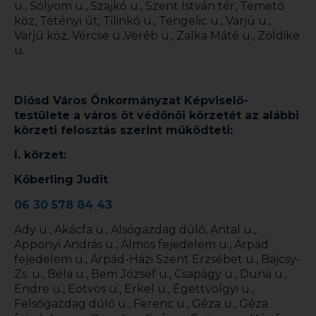
u., Sólyom u., Szajkó u., Szent István tér, Temető
köz, Tétényi út, Tilinkó u., Tengelic u., Varjú u.,
Varjú köz, Vércse u.,Veréb u., Zalka Máté u., Zöldike
u.
Diósd Város Önkormányzat Képviselő-
testülete a város öt védőnői körzetét az alábbi
körzeti felosztás szerint működteti:
I. körzet:
Kőberling Judit
06 30 578 84 43
Ady u., Akácfa u., Alsógazdag dűlő, Antal u.,
Apponyi András u., Álmos fejedelem u., Árpád
fejedelem u., Árpád-Házi Szent Erzsébet u., Bajcsy-
Zs. u., Béla u., Bem József u., Csapágy u., Duna u.,
Endre u., Eötvös u., Erkel u., Égettvölgyi u.,
Felsőgazdag dűlő u., Ferenc u., Géza u., Géza