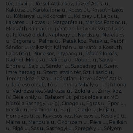
tér, Jókai u., József Attila köz, József Attila u.,
Kaktusz u., Kárókatona u., Kocsis út, Kossuth Lajos
út, Kőbányai u., Kökörcsin u., Kölcsey út, Lajos u.,
Lakatos u., Lovas u., Margaréta u., Markos Ferenc u.,
Mikszáth Kálmán u. (páratlan illetve Kossuth Lajos
út felé eső oldal), Naphegy u., Nárcisz u., Nefelejcs
u., Orgona u., Pálma út, Patak köz, Patak u., Petőfi
Sándor u. (Mikszáth Kálmán u. sarkától a Kossuth
Lajos útig), Pince sor, Pitypang u., Rádióállomás,
Radnóti Miklós u., Rákóczi u., Róbert u., Ságvári
Endre u., Sajó u., Sándor u., Szabadság u., Szent
Imre herceg u., Szent István tér, Szt. László u.,
Temető köz, Tisza u. (páratlan illetve József Attila
u. felé eső oldal), Tó u., Tompa Mihály u., Tóth Ilona
u., Vadrózsa köz,Vadrózsa út, Zöldfa u., Zrínyi köz,
IV. Béla király u., Balatoni út (páros oldala az MO
hídtól a Sashegyi u.-ig), Cinege u., Egres u., Eper u.,
Fecske u., Flamingó u., Fürj u., Gerle u., Héja u.,
Homokos utca, Kavicsos köz, Kavicsos u., Keselyű u.,
Málna u., Mandula u., Ökörszem u., Páva u., Pelikán
u., Rigó u., Sas u., Sashegyi u., Seregély u., Sólyom