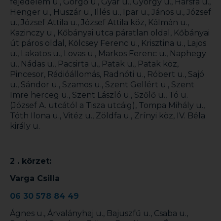
fejedelem u., Görgő u., Gyár u., György u., Hársfa u.,
Henger u., Huszár u., Illés u., Ipar u., János u., József
u., József Attila u., József Attila köz, Kálmán u.,
Kazinczy u., Kőbányai utca páratlan oldal, Kőbányai
út páros oldal, Kölcsey Ferenc u., Krisztina u., Lajos
u., Lakatos u., Lovas u., Markos Ferenc u., Naphegy
u., Nádas u., Pacsirta u., Patak u., Patak köz,
Pincesor, Rádióállomás, Radnóti u., Róbert u., Sajó
u., Sándor u., Szamos u., Szent Gellért u., Szent
Imre herceg u., Szent László u., Szőlő u., Tó u.
(József A. utcától a Tisza utcáig), Tompa Mihály u.,
Tóth Ilona u., Vitéz u., Zöldfa u., Zrínyi köz, IV. Béla
király u.
2 . körzet:
Varga Csilla
06 30 578 84 49
Ágnes u., Árvalányhaj u., Bajuszfű u., Csaba u.,