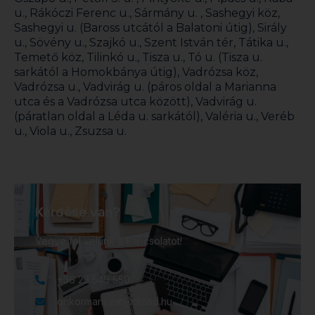
u., Rákóczi Ferenc u., Sármány u. , Sashegyi köz,
Sashegyi u. (Baross utcától a Balatoni útig), Sirály
u., Sövény u., Szajkó u., Szent István tér, Tátika u.,
Temető köz, Tilinkó u., Tisza u., Tó u. (Tisza u.
sarkától a Homokbánya útig), Vadrózsa köz,
Vadrózsa u., Vadvirág u. (páros oldal a Marianna
utca és a Vadrózsa utca között), Vadvirág u.
(páratlan oldal a Léda u. sarkától), Valéria u., Veréb
u., Viola u., Zsuzsa u.
Kérdése van?
Vegye fel velünk a kapcsolatot!
+36 23 545 550
onkormanyzat@diosd.hu