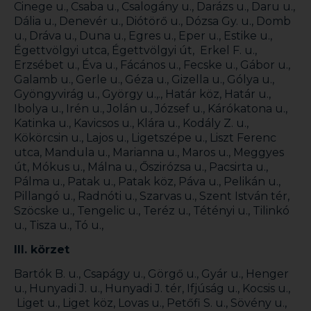
Cinege u., Csaba u., Csalogány u., Darázs u., Daru u.,
Dália u., Denevér u., Diótörő u., Dózsa Gy. u., Domb
u., Dráva u., Duna u., Egres u., Eper u., Estike u.,
Égettvölgyi utca, Égettvölgyi út, Erkel F. u.,
Erzsébet u., Éva u., Fácános u., Fecske u., Gábor u.,
Galamb u., Gerle u., Géza u., Gizella u., Gólya u.,
Gyöngyvirág u., György u.,., Határ köz, Határ u.,
Ibolya u., Irén u., Jolán u., József u., Kárókatona u.,
Katinka u., Kavicsos u., Klára u., Kodály Z. u.,
Kökörcsin u., Lajos u., Ligetszépe u., Liszt Ferenc
utca, Mandula u., Marianna u., Maros u., Meggyes
út, Mókus u., Málna u., Őszirózsa u., Pacsirta u.,
Pálma u., Patak u., Patak köz, Páva u., Pelikán u.,
Pillangó u., Radnóti u., Szarvas u., Szent István tér,
Szöcske u., Tengelic u., Teréz u., Tétényi u., Tilinkó
u., Tisza u., Tó u.,
III. körzet
Bartók B. u., Csapágy u., Görgő u., Gyár u., Henger
u., Hunyadi J. u., Hunyadi J. tér, Ifjúság u., Kocsis u.,
Liget u., Liget köz, Lovas u., Petőfi S. u., Sövény u.,