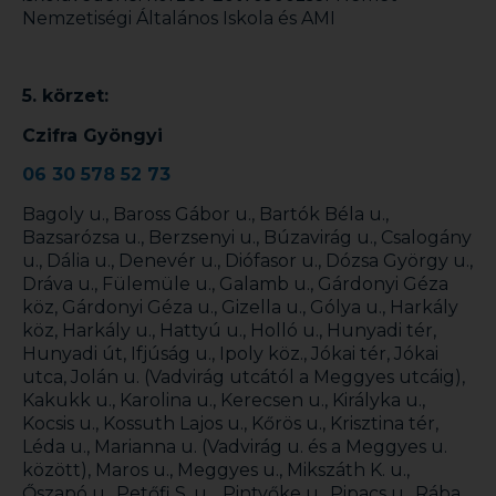
Nemzetiségi Általános Iskola és AMI
5. körzet:
Czifra Gyöngyi
06 30 578 52 73
Bagoly u., Baross Gábor u., Bartók Béla u.,
Bazsarózsa u., Berzsenyi u., Búzavirág u., Csalogány
u., Dália u., Denevér u., Diófasor u., Dózsa György u.,
Dráva u., Fülemüle u., Galamb u., Gárdonyi Géza
köz, Gárdonyi Géza u., Gizella u., Gólya u., Harkály
köz, Harkály u., Hattyú u., Holló u., Hunyadi tér,
Hunyadi út, Ifjúság u., Ipoly köz., Jókai tér, Jókai
utca, Jolán u. (Vadvirág utcától a Meggyes utcáig),
Kakukk u., Karolina u., Kerecsen u., Királyka u.,
Kocsis u., Kossuth Lajos u., Kőrös u., Krisztina tér,
Léda u., Marianna u. (Vadvirág u. és a Meggyes u.
között), Maros u., Meggyes u., Mikszáth K. u.,
Őszapó u., Petőfi S. u. , Pintyőke u., Pipacs u., Rába