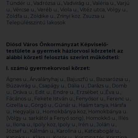
Tündér u., Vadrózsa u., Vadvirág u., Valéria u., Varjú
u., Vércse u., Veréb u., Viola u., Vitéz utca, Völgy u.,
Zöldfa u., Zöldike u., Zrinyi köz. Zsuzsa u.
Településszintű lakosok
Diósd Város Önkormányzat Képviselő-
testülete a gyermek háziorvosi körzeteit az
alábbi körzeti felosztás szerint működteti:
I. számú gyermekorvosi körzet:
Ágnes u., Árvalányhaj u., Bajuszfű u., Bazsarózsa u.,
Búzavirág u., Csapágy u., Dália u., Darázs u., Domb
u., Dráva u., Edit u., Endre u., Erzsébet u.,Éva u.,
Fácános u., Fekete István u., Fenyősor u., Ferenc u.,
Gizella u., Görgő u., Gúnár u., Haám tanya, Hársfa
u., Hegyalja u., Homokbánya köz, Homokbánya u.
(Völgy u. sarkától a Fenyő sorig), Homokkő u., Illés
u., Ilona u., Ipoly köz, Ipoly u., Irén u., Jolán u.,
József u., Kálmán u., Karolina u., Katicabogár u.,
Katinka u., Klára u., Körös u., Krisztina tér, Krisztina