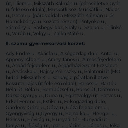
út, Liliom u., Mikszáth Kálmán u. (páros illetve Gyár
u. felé eső oldala), Muskátli köz, Muskátli u., Nádas
u., Petőfi u. (páros oldal a Mikszáth Kálmán u. és
Homokbánya u. közötti részen), Pintyőke u.,
Sármány u., Sashegyi köz, Sirály u., Szajkó u., Tilinkó
u., Veréb u., Völgy u., Zalka Máté u.
II. számú gyermekorvosi körzet:
Ady Endre u., Akácfa u., Alsógazdag dűlő, Antal u.,
Apponyi Albert u., Arany János u., Álmos fejedelem
u., Árpád fejedelem u., Árpádházi Szent Erzsébet
u., Árvácska u., Bajcsy Zsilinszky u., Balatoni út (MO
hídtól Mikszáth K. u. sarkáig a páratlan illetve
Kossuth Lajos út felé eső oldal), Baross u., Bartók
Béla út, Béla u., Bem József u., Boros út, Diótörő u.,
Dózsa György u., Duna u., Égettvölgyi út, Eötvös u.,
Erkel Ferenc u., Estike u., Felsőgazdag dűlő,
Gárdonyi Géza u., Géza u., Géza fejedelem u.,
Gyöngyvirág u.,György u., Hajnalka u., Henger u.,
Hérics u., Hóvirág u., Hunyadi tér, Hunyadi út,
Ibolya u., Ifjúság út, Ipar u., Jácint u., János u., Jókai