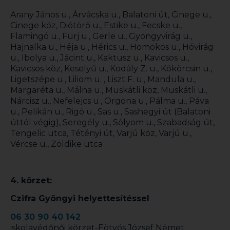
Arany János u., Árvácska u., Balatoni út, Cinege u.,
Cinege köz, Diótörő u., Estike u., Fecske u.,
Flamingó u., Fürj u., Gerle u., Gyöngyvirág u.,
Hajnalka u., Héja u., Hérics u., Homokos u., Hóvirág
u., Ibolya u., Jácint u., Kaktusz u., Kavicsos u.,
Kavicsos köz, Keselyű u., Kodály Z. u., Kökörcsin u.,
Ligetszépe u., Liliom u. , Liszt F. u., Mandula u.,
Margaréta u., Málna u., Muskátli köz, Muskátli u.,
Nárcisz u., Nefelejcs u., Orgona u., Pálma u., Páva
u., Pelikán u., Rigó u., Sas u., Sashegyi út (Balatoni
úttól végig), Seregély u., Sólyom u., Szabadság út,
Tengelic utca, Tétényi út, Varjú köz, Varjú u.,
Vércse u., Zöldike utca
4. körzet:
Czifra Gyöngyi helyettesítéssel
06 30 90 40 142
iskolavédőnői körzet-Eötvös József Német