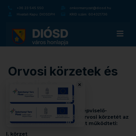
+36 23 545 550
onkormanyzat@diosd.hu
Hivatali Kapu: DIOSDPH
KRID szám: 604321736
Orvosi körzetek és
utcalista
×
Diósd Város Önkormányzat Képviselő-
testülete a négy felnőtt háziorvosi körzetét az
alábbi körzeti felosztás szerint működteti:
I. körzet