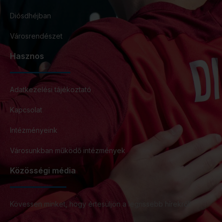
Diósdhéjban
Városrendészet
Hasznos
Adatkezelési tájékoztató
Kapcsolat
Intézményeink
Városunkban működő intézmények
Közösségi média
Kövessen minket, hogy értesüljön a legrissebb hírekről!