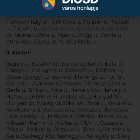
Szabadság út, Szarvas u., Szegfű u., Székely András
út, Szent Imre herceg u., Szent László u., Szidónia
u., Szirt u., Szőlő u., Tátika u., Teréz u., Tisza u., Tó u.,
Tompa Mihály u., Tóth Ilona u., Tulipán u., Tücsök
u., Tündér u., Vadrózsa köz, Vadrózsa út, Vadvirág
út, Valéria u.,Viola u., Vitéz u., Völgy u., Zöldfa u.,
Zrínyi köz, Zsuzsa u., IV. Béla király u.
II.
körzet:
Bagoly u., Balatoni út, Baross u., Bartók Béla út,
Cinege u., Csalogány u., Denevér u., Diófasor u.,
Dózsa György u., Fecske u., Flamingó u., Fürj u.,
Galamb u., Gárdonyi Géza köz, Gárdonyi Géza u.,
Gerle u., Gólya u., Héja u., Harkály köz, Harkály u.,
Hattyú u., Holló u., Homokos utca, Hunyadi tér,
Hunyadi út, Ifjúság út, Jókai tér, Jókai u., Kakukk u.,
Kárókatona u., Kavicsos köz, Kavicsos u., Kerecsen
utca, Keselyű u., Királyka u., Málna u., Mandula u.,
Mikszáth Kálmán u., Nádas u., Ölyv u., Őszapó u.,
Páva u., Pelikán u., Pintyőke u., Rigó u., Sármány u.,
Sas u., Sashegyi köz, Sashegyi u., Seregély u., Sirály