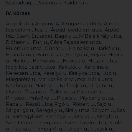
Szabadság u., Szamos u., Szidónia u.
IV. körzet
Angeli utca, Apponyi A, Alsógazdag dűlő, Álmos
fejedelem utca. u., Árpád fejedelem utca, Árpád
házi Szent Erzsébet, Bagoly u., IV Béla király utca,
Diófasor u., Fürj u., Géza Fejedelem utca,
Fülemüle utca , Gúnár u., Hajnalka u, Harkály u.,
Haám tanya, Harmat köz, Hattyú u., Héja u., Hérics
u., Holló u., Homokos u., Hóvirág u., Huszár utca,
Ipoly köz, Jácint utca, Kakukk u., Karolina u.,
Kerecsen utca, Keselyű u, Királyka utca, Lúd u.,
Margaréta u., Markos Ferenc utca, Mária utca,
Naphegy u., Nárcisz u., Nefelejcs u., Orgona u.,
Ölyv u., Őszapó u., Őzike utca, Panoráma u.,
Pincesor, Pintyőke u., Pipacs u., Pitypang utca,
Rába u., Rézsű utca, Rigó u., Róbert u., Sajó u.,
Sárgarigó u., Seregély u., Sirály utca, Sólyom u., Sas
u., Sashegyi köz., Sashegyi u., Szajkó u., Szegfű u.,
Szent Imre herceg utca, Szent László utca, Szőlő
u., Tátika u., Tompa M. u. Tulipán u., Tücsök u.,