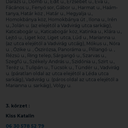
Darázs u., Domb u., Edit u., Erzsébet u., Éva u.,
Fácános u., Fenyő sor, Gábor u., Harmat u., Haám-
tanya, Határ köz , Határ u., Hegyalja u.,
Homokbánya köz, Homokbánya út , Ilona u., Irén
u., Jolán u. (az elejétől a Vadvirág utca sarkáig),
Katicabogár u., Katicabogár köz, Katinka u., Klára u.,
Lejtő u., Liget köz, Liget utca, Lúd u., Marianna u.
(az utca elejétől a Vadvirág utcáig), Mókus u., Nóra
u. , Őzike u. , Őszirózsa, Panoráma u., Pillangó u. ,
Rézsű u., Ring telep, Sárgarigó u., Szarvas u.,
Szegfű u., Székely András u., Szidónia u., Szirt u.,
Teréz u, Tulipán u., Tücsök u., Tündér u., Vadvirág
u. (páratlan oldal az utca elejétől a Léda utca
sarkáig), Vadvirág u. (páros oldal az utca elejétől a
Marianna u. sarkáig), Völgy u.
3. körzet :
Kiss Katalin
06 30 578 52 79