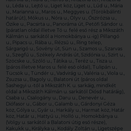
u., Léda u., Lejtő u., Liget köz, Liget u., Lúd u., Mária
u., Marianna u., Maros u., Meggyes u. (Törökbálinti
határút), Mókus u., Nóra u., Ölyv u., Őszirózsa u.,
Őzike u., Pacsirta u., Panoráma út, Petőfi Sándor u.
(páratlan oldal illetve Tó u. felé eső rész a Mikszáth
Kálmán u. sarkától a Homokbánya u.-ig) Pillangó
u., Pipacs u., Rába u., Rézsű u., Ring telep,
Sárgarigó u., Sövény út, Sün u., Szamos u., Szarvas
u., Szegfű u., Székely András út, Szidónia u., Szirt u.,
Szöcske u., Szőlő u., Tátika u., Teréz u., Tisza u.
(páros illetve Maros u. felé eső oldal), Tulipán u.,
Tücsök u., Tündér u., Vadvirág u., Valéria u., Viola u.,
Zsuzsa u., Bagoly u., Balatoni út (páros oldal
Sashegyi u.-tól a Mikszáth K. u. sarkáig, mindkét
oldal a Mikszáth Kálmán u. sarkától Diósd határáig),
Csaba u., Csalogány u., Daru u., Denevér u.,
Diófasor u., Gábor u., Galamb u., Gárdonyi Géza
köz, Gólya u., Gyár u., Harkály u., Harmat köz, Határ
köz, Határ u., Hattyú u., Holló u., Homokbánya u.
(Völgy u. sarkától a Balatoni útig eső része),
Kakukk u., Királyka u., Kodály Zoltán u., Ligetszépe