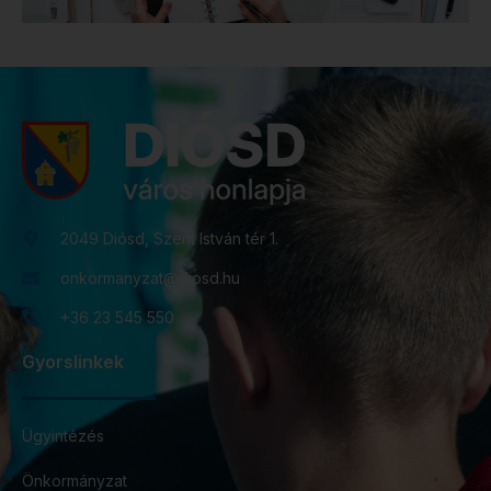
2049 Diósd, Szent István tér 1.
onkormanyzat@diosd.hu
+36 23 545 550
Gyorslinkek
Ügyintézés
Önkormányzat