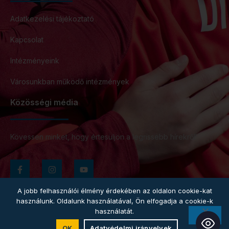
Adatkezelési tájékoztató
Kapcsolat
Intézményeink
Városunkban működő intézmények
Közösségi média
Kövessen minket, hogy értesüljön a legrissebb hírekről!
A jobb felhasználói élmény érdekében az oldalon cookie-kat
használunk. Oldalunk használatával, Ön elfogadja a cookie-k
használatát.
Copyright © 2025. Minden jog fenntartva.
OK
Adatvédelmi irányelvek