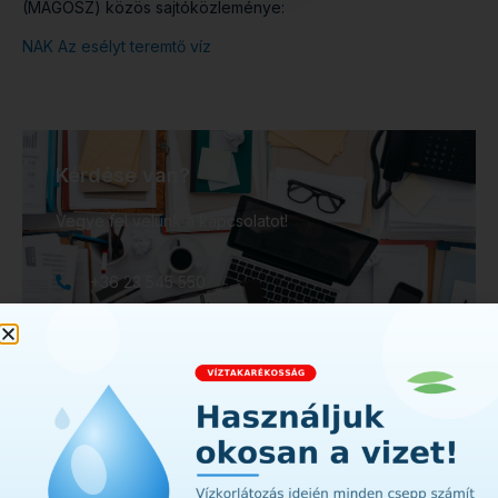
(MAGOSZ) közös sajtóközleménye:
NAK Az esélyt teremtő víz
Kérdése van?
Vegye fel velünk a kapcsolatot!
+36 23 545 550
onkormanyzat@diosd.hu