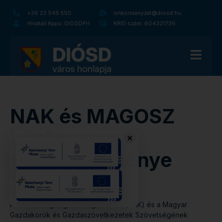
+36 23 545 550
onkormanyzat@diosd.hu
Hivatali Kapu: DIOSDPH
KRID szám: 604321736
NAK és MAGOSZ
közös
×
sajtóközleménye
2026. március 26.
12:03
A Nemzeti Agrárgazdasági Kamara (NAK) és a Magyar
Gazdakörök és Gazdaszövetkezetek Szövetségének