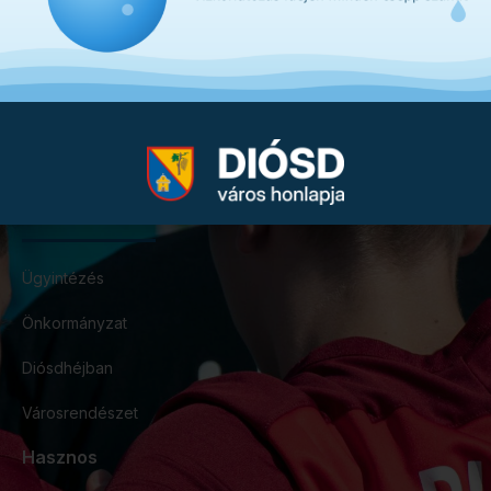
2049 Diósd, Szent István tér 1.
onkormanyzat@diosd.hu
+36 23 545 550
Gyorslinkek
Ügyintézés
Önkormányzat
Diósdhéjban
Városrendészet
Hasznos