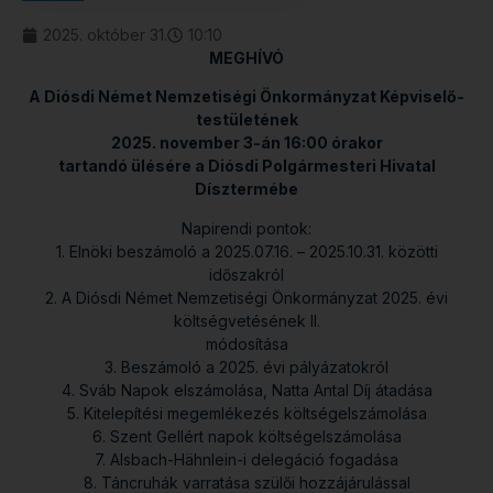
2025. október 31.
10:10
MEGHÍVÓ
A Diósdi Német Nemzetiségi Önkormányzat Képviselő-
testületének
2025. november 3-án 16:00 órakor
tartandó ülésére a Diósdi Polgármesteri Hivatal
Dísztermébe
Napirendi pontok:
1. Elnöki beszámoló a 2025.07.16. – 2025.10.31. közötti
időszakról
2. A Diósdi Német Nemzetiségi Önkormányzat 2025. évi
költségvetésének II.
módosítása
3. Beszámoló a 2025. évi pályázatokról
4. Sváb Napok elszámolása, Natta Antal Díj átadása
5. Kitelepítési megemlékezés költségelszámolása
6. Szent Gellért napok költségelszámolása
7. Alsbach-Hähnlein-i delegáció fogadása
8. Táncruhák varratása szülői hozzájárulással