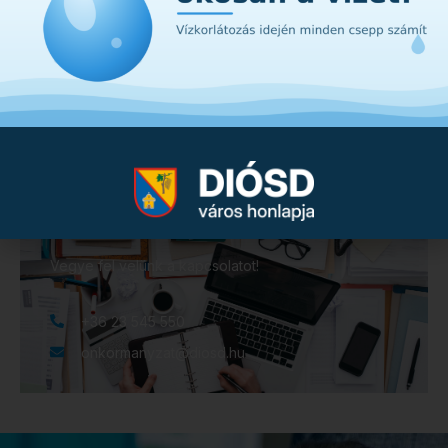
véleményezése
21. Szerződéskötés Winhardt Ildikó táncoktatóval
22. ÉMNÖSZ Gála
Diósd, 2025. október 27.
Mihalek Tamás sk.
elnök
Kérdése van?
Vegye fel velünk a kapcsolatot!
+36 23 545 550
onkormanyzat@diosd.hu