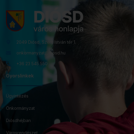
2049 Diósd, Szent István tér 1.
onkormanyzat@diosd.hu
+36 23 545 550
Gyorslinkek
Ügyintézés
Önkormányzat
Diósdhéjban
Városrendészet