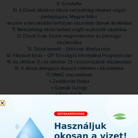
9. Schultütte
10. A Diósdi Általános Iskola nemzetiségi oktatást végző
pedagógusa, Magyar Ildikó
részére a táncoktatási tanfolyam részvételi díjának átvállalása
11. Nemzetiségi iskola tanítást segítő eszközök vásárlása
12. Diósdi Sváb Szüret megrendezése és pénzügyi
elszámolása
13. Diósdi temető – Sírkövek áthelyezése
14. Pályázati kiírás – OIP (Országos Informatikai Programiroda)
15. Az október 6-i és október 23-i koszorúzások elszámolása
16. A diósdi delegáció Alsbach-Hähnlein-i kiküldetése
17. DNNÖ szerződések
• Zsidákovits Etelka
• Szamák György
• Pasti-Sat Bt.
• Molnár Gábor e.v.
18. Márton nap
19. Tiszta Sváb című dokumentumfilm premiervetítése
20. Diósdi Eötvös József Német Nemzetiségi Általános Iskola
és Alapfokú Művészeti
Iskola főigazgatójának második ciklusos megbízásának