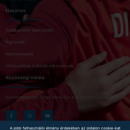
Hasznos
Adatkezelési tájékoztató
Kapcsolat
Intézményeink
Városunkban működő intézmények
Közösségi média
Kövessen minket, hogy értesüljön a legrissebb hírekről!
A jobb felhasználói élmény érdekében az oldalon cookie-kat