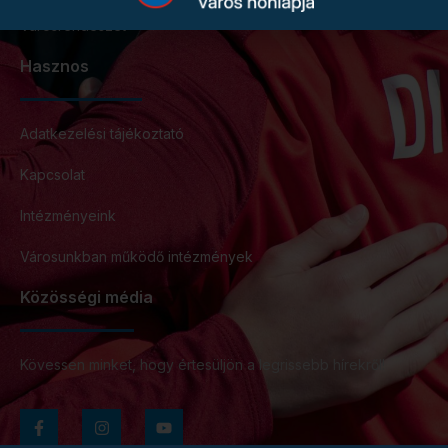
Városrendészet
Hasznos
Adatkezelési tájékoztató
Kapcsolat
Intézményeink
Városunkban működő intézmények
Közösségi média
Kövessen minket, hogy értesüljön a legrissebb hírekről!