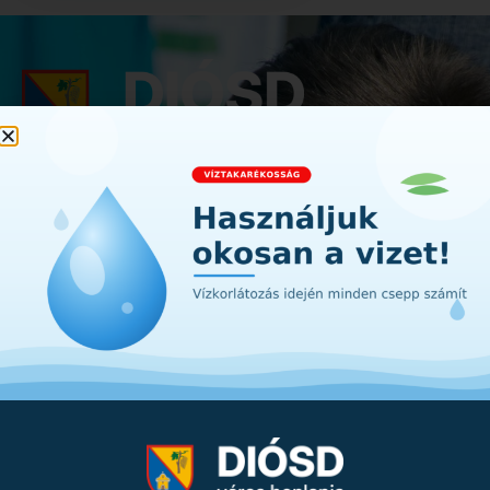
2049 Diósd, Szent István tér 1.
onkormanyzat@diosd.hu
+36 23 545 550
Gyorslinkek
Ügyintézés
Önkormányzat
Diósdhéjban