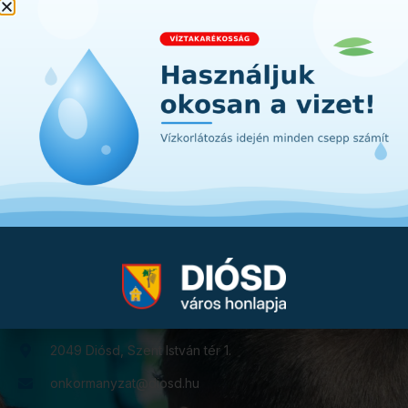
Feliratkozás
2049 Diósd, Szent István tér 1.
onkormanyzat@diosd.hu