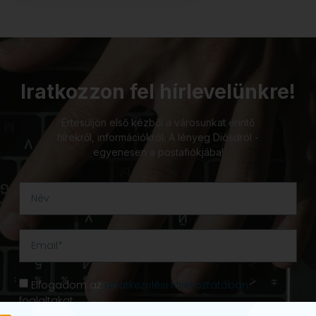
Iratkozzon fel hírlevelünkre!
Értesüljön első kézből a városunkat érintő
hírekről, információkról. A lényeg Diósdról -
egyenesen a postafiókjába!
Elfogadom az
adatkezelési tájékoztatóban
foglaltakat.