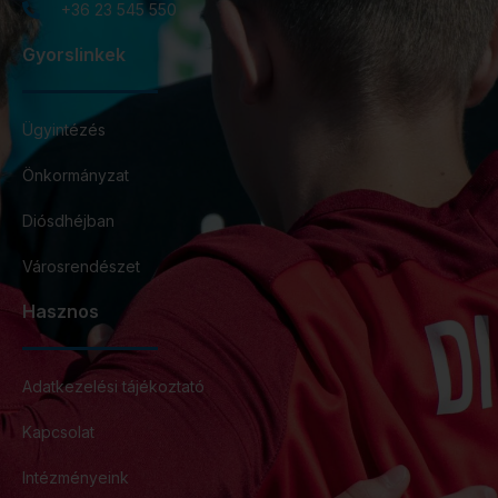
+36 23 545 550
Gyorslinkek
Ügyintézés
Önkormányzat
Diósdhéjban
Városrendészet
Hasznos
Adatkezelési tájékoztató
Kapcsolat
Intézményeink