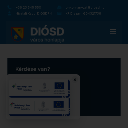
+36 23 545 550
onkormanyzat@diosd.hu
Hivatali Kapu: DIOSDPH
KRID szám: 604321736
Kérdése van?
×
Vegye fel velünk a kapcsolatot!
+36 23 545 550
onkormanyzat@diosd.hu