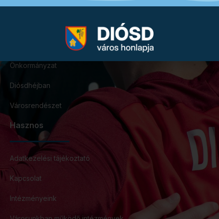
Gyorslinkek
Ügyintézés
Önkormányzat
Diósdhéjban
Városrendészet
Hasznos
Adatkezelési tájékoztató
Kapcsolat
Intézményeink
Városunkban működő intézmények