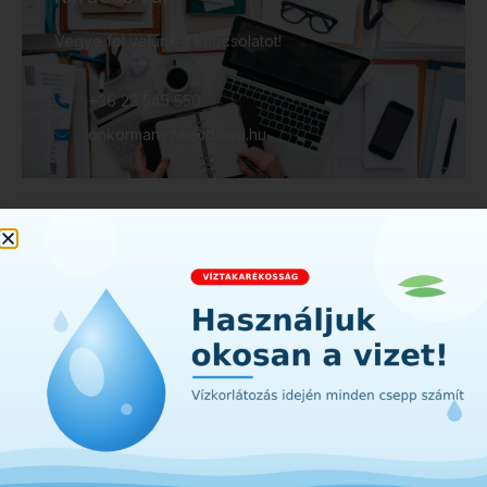
Vegye fel velünk a kapcsolatot!
+36 23 545 550
onkormanyzat@diosd.hu
2049 Diósd, Szent István tér 1.
onkormanyzat@diosd.hu
+36 23 545 550