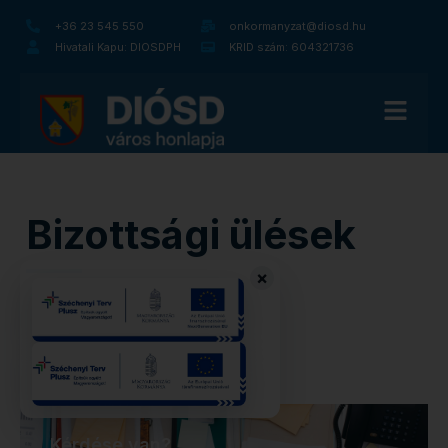
+36 23 545 550
onkormanyzat@diosd.hu
Hivatali Kapu: DIOSDPH
KRID szám: 604321736
Bizottsági ülések
×
Kérdése van?