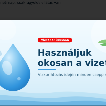
i nap, csak ügyeleti ellátás van
. Bencze Rita, Dr. Varga Dániel a
tes:
Dr. Nagy Szabolcs és Dr. Varga
ncze Rita és Dr. Varga Dániel a saját
:
Dr. Nagy Szabolcs és Dr. Varga