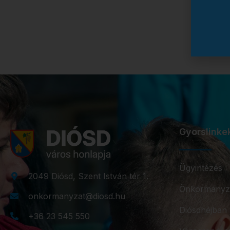
Gyorslinke
Ügyintézés
2049 Diósd, Szent István tér 1.
Önkormányz
onkormanyzat@diosd.hu
Diósdhéjban
+36 23 545 550