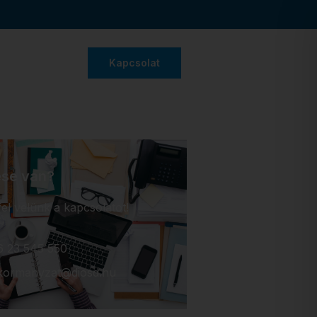
Kapcsolat
se van?
el velünk a kapcsolatot!
6 23 545 550
kormanyzat@diosd.hu