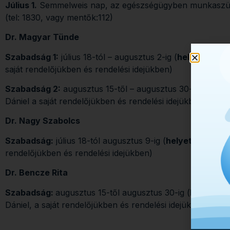
Július 1.
Semmelweis nap, az egészségügyben munkaszünet
(tel: 1830, vagy mentők:112)
Dr. Magyar Tünde
Szabadság 1:
július 18-tól – augusztus 2-ig (
helyettes:
Dr
saját rendelőjükben és rendelési idejükben)
Szabadság 2:
augusztus 15-től – augusztus 30-ig (
helyet
Dániel a saját rendelőjükben és rendelési idejükben)
Dr. Nagy Szabolcs
Szabadság:
július 18-tól augusztus 9-ig (
helyettes:
Dr Be
rendelőjükben és rendelési idejükben)
Dr. Bencze Rita
Szabadság:
augusztus 15-től augusztus 30-ig (
helyettes
Dániel, a saját rendelőjükben és rendelési idejükben)