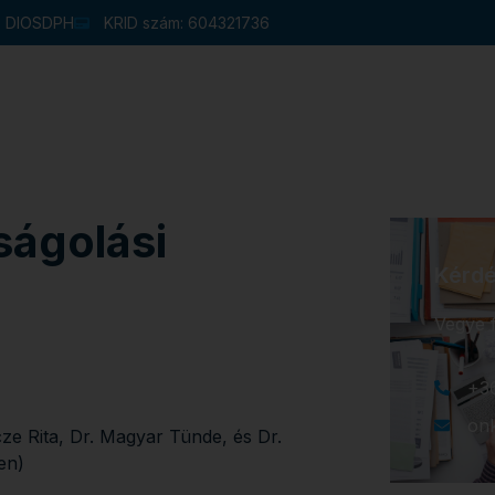
u: DIOSDPH
KRID szám: 604321736
Hivatal
Intézmények
Pályázatok
ések
Választás 2026
Galériák
ságolási
Kérdé
Vegye f
+3
on
ze Rita, Dr. Magyar Tünde, és Dr.
en)