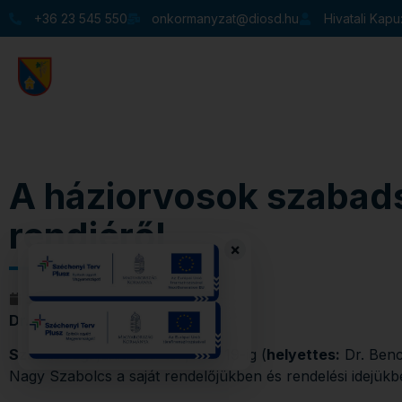
+36 23 545 550
onkormanyzat@diosd.hu
Hivatali Kap
Ügyintézés
Városunk
Közbeszerzések
Beszerz
Behajtási engedélyek
A háziorvosok szabad
rendjéről
×
2026. június 12.
09:59
Dr. Varga Dániel
Szabadság
: június 27-től július 19-ig (
helyettes:
Dr. Benc
Nagy Szabolcs a saját rendelőjükben és rendelési idejükb