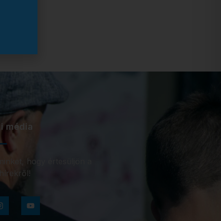
i média
inket, hogy értesüljön a
hírekről!