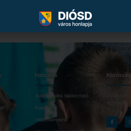
k
Hasznos
Közösség
Adatkezelési tájékoztató
Kövessen m
legrissebb 
at
Kapcsolat
Intézményeink