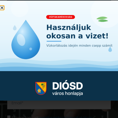
Iratkozzon fel hírlevelünkre!
Értesüljön első kézből a városunkat érintő
hírekről, információkról. A lényeg Diósdról -
egyenesen a postafiókjába!
Elfogadom az
adatkezelési tájékoztatóban