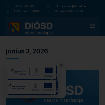
+36 23 545 550
onkormanyzat@diosd.hu
Hivatali Kapu: DIOSDPH
KRID szám: 604321736
június 3, 2026
×