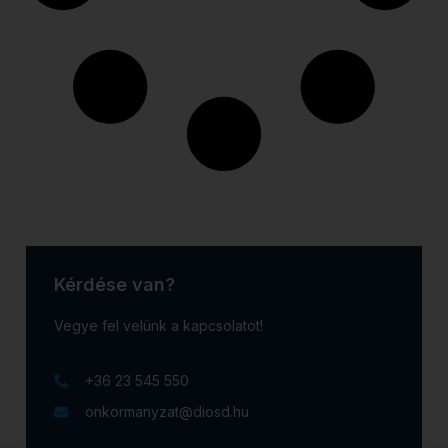
Kérdése van?
Vegye fel velünk a kapcsolatot!
+36 23 545 550
onkormanyzat@diosd.hu