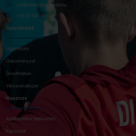
onkormanyzat@diosd.hu
+36 23 545 550
Gyorslinkek
Ügyintézés
Önkormányzat
Diósdhéjban
Városrendészet
Hasznos
Adatkezelési tájékoztató
Kapcsolat