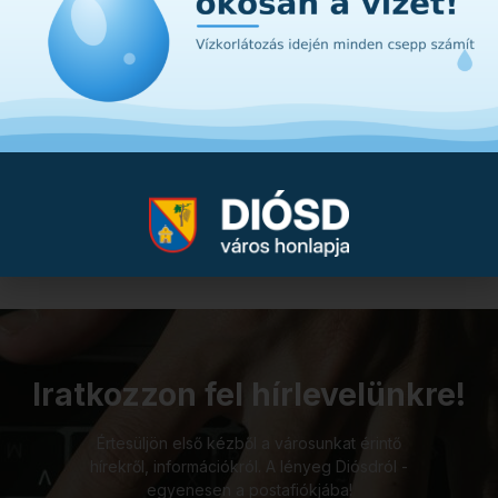
Kérdése van?
Vegye fel velünk a kapcsolatot!
+36 23 545 550
onkormanyzat@diosd.hu
Iratkozzon fel hírlevelünkre!
Értesüljön első kézből a városunkat érintő
hírekről, információkról. A lényeg Diósdról -
egyenesen a postafiókjába!