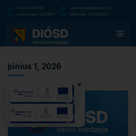
+36 23 545 550
onkormanyzat@diosd.hu
Hivatali Kapu: DIOSDPH
KRID szám: 604321736
június 1, 2026
×