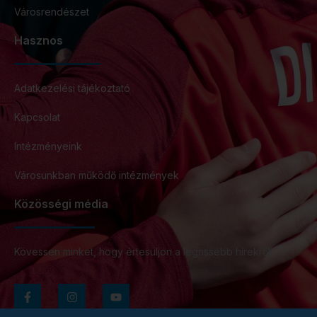
Városrendészet
Hasznos
Adatkezelési tájékoztató
Kapcsolat
Intézményeink
Városunkban működő intézmények
Közösségi média
Kövessen minket, hogy értesüljön a legrissebb hírekről!