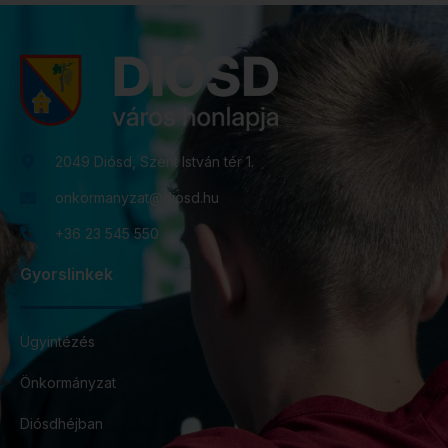
2049 Diósd, Szent István tér 1.
onkormanyzat@diosd.hu
+36 23 545 550
Gyorslinkek
Ügyintézés
Önkormányzat
Diósdhéjban